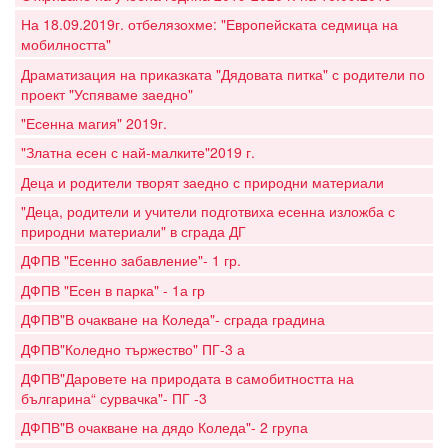
На 18.09.2019г. отбелязохме: "Европейската седмица на
мобилността"
Драматизация на приказката "Дядовата питка" с родители по
проект "Успяваме заедно"
"Есенна магия" 2019г.
"Златна есен с най-малките"2019 г.
Деца и родители творят заедно с природни материали
"Деца, родители и учители подготвиха есенна изложба с
природни материали" в сграда ДГ
ДФПВ "Есенно забавление"- 1 гр.
ДФПВ "Есен в парка" - 1а гр
ДФПВ"В очакване на Коледа"- сграда градина
ДФПВ"Коледно тържество" ПГ-3 а
ДФПВ"Даровете на природата в самобитността на
българина“ сурвачка"- ПГ -3
ДФПВ"В очакване на дядо Коледа"- 2 група