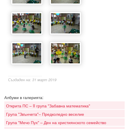
Създаден на: 31 март 2019
Албуми в галерията:
Открита ПС – II група "Забавна математика"
Група "Звънчета"– Предколедно веселие
Група "Мечо Пух" – Ден на християнското семейство