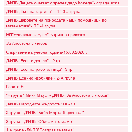
ДФПВ"Децата очакват с трепет дядо Коледа"- сграда ясла
ДФПВ „Есенна картина“ - ПГ 3 а група
ДФПВ„Даровете на природата наши помощници по
математика“- ПГ -4 група
НП"Успяваме заедно"- утринна приказка
За Апостола с любов
Откриване на учебна година-15.09.2020г.
ДФПВ "Есен е дошла" - 2 гр
ДФПВ "Есенна работилница"- 3 гр
ДФПВ"Есенно изобилие"- 2-А група
Гората.Бг
"4 група " Мики Маус" - ДФПВ "За Апостола с любов"
ДФПВ"Народните мъдрости" ПГ-3 а
2 група - ДФПВ "Баба Марта бързала..."
2 група - ДФПВ "Обичам те, мамо"
1 а група -ДФПВ"Поздрав за мама"