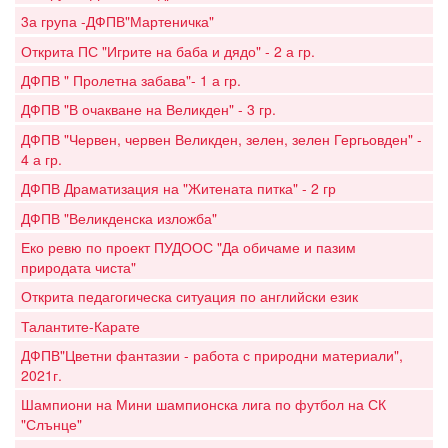
3а група -ДФПВ"Мартеничка"
Открита ПС "Игрите на баба и дядо" - 2 а гр.
ДФПВ " Пролетна забава"- 1 а гр.
ДФПВ "В очакване на Великден" - 3 гр.
ДФПВ "Червен, червен Великден, зелен, зелен Гергьовден" -
4 а гр.
ДФПВ Драматизация на "Житената питка" - 2 гр
ДФПВ "Великденска изложба"
Еко ревю по проект ПУДООС "Да обичаме и пазим
природата чиста"
Открита педагогическа ситуация по английски език
Талантите-Карате
ДФПВ"Цветни фантазии - работа с природни материали",
2021г.
Шампиони на Мини шампионска лига по футбол на СК
"Слънце"