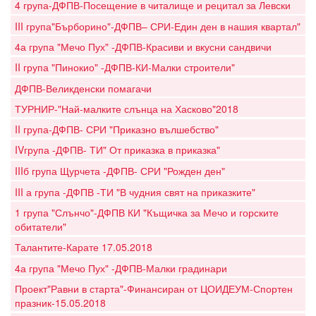
4 група-ДФПВ-Посещение в читалище и рецитал за Левски
III група"Бърборино"-ДФПВ– СРИ-Един ден в нашия квартал"
4а група "Мечо Пух" -ДФПВ-Красиви и вкусни сандвичи
II група "Пинокио" -ДФПВ-КИ-Малки строители"
ДФПВ-Великденски помагачи
ТУРНИР-"Най-малките слънца на Хасково"2018
II група-ДФПВ- СРИ "Приказно вълшебство"
IVгрупа -ДФПВ- ТИ" От приказка в приказка"
IIIб група Щурчета -ДФПВ- СРИ "Рожден ден"
III а група -ДФПВ -ТИ "В чудния свят на приказките"
1 група "Слънчо"-ДФПВ КИ "Къщичка за Мечо и горските
обитатели"
Талантите-Карате 17.05.2018
4а група "Мечо Пух" -ДФПВ-Малки градинари
Проект"Равни в старта"-Финансиран от ЦОИДЕУМ-Спортен
празник-15.05.2018