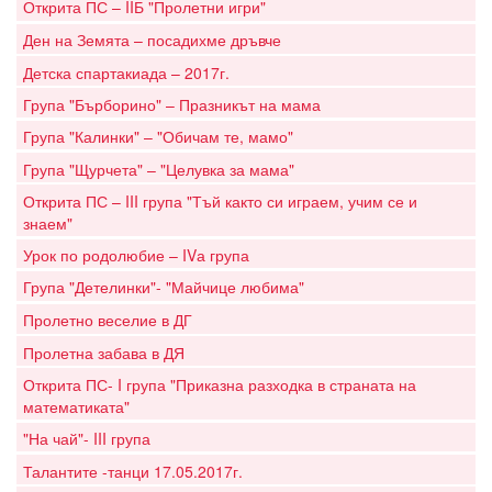
Открита ПС – IIБ "Пролетни игри"
Ден на Земята – посадихме дръвче
Детска спартакиада – 2017г.
Група "Бърборино" – Празникът на мама
Група "Калинки" – "Обичам те, мамо"
Група "Щурчета" – "Целувка за мама"
Открита ПС – III група "Тъй както си играем, учим се и
знаем"
Урок по родолюбие – IVа група
Група "Детелинки"- "Майчице любима"
Пролетно веселие в ДГ
Пролетна забава в ДЯ
Открита ПС- I група "Приказна разходка в страната на
математиката"
"На чай"- III група
Талантите -танци 17.05.2017г.