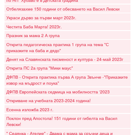
Отбелязахме 150 години от обесването на Васил Левски
Украси дърво за първи март 2023г.
Честита Баба Марта! 2023г.
Празник за мама 2 А група
Открита педагогическа практика 1 група на тема "С
приказките на баба и дядо"
Денят на Славянската писменост и култура - 24-май 2023г
Открита ПС 2а група "Мики маус"
ДФПВ - Открита практика първа А група Звънче -"Приказките
извор на мъдрост и поука"
ДФПВ Европейската седмица на мобилността ‘2023
Откриване на учебната 2023-2024 година!
Есенна изложба 2023 г.
Поклон пред Апостола! 151 години от гибелта на Васил
Левски!
" Седянка - Ателие" - Двама с мама за сръчни деца и