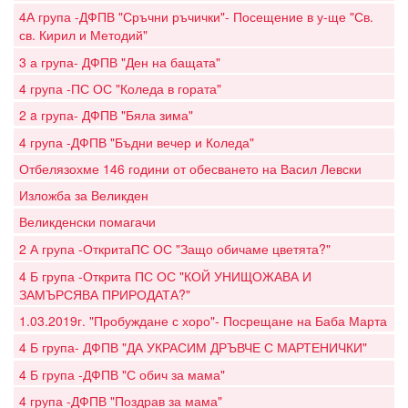
4А група -ДФПВ "Сръчни ръчички"- Посещение в у-ще "Св.
св. Кирил и Методий"
3 а група- ДФПВ "Ден на бащата"
4 група -ПС ОС "Коледа в гората"
2 a група- ДФПВ "Бяла зима"
4 група -ДФПВ "Бъдни вечер и Коледа"
Отбелязохме 146 години от обесването на Васил Левски
Изложба за Великден
Великденски помагачи
2 А група -ОткритаПС ОС "Защо обичаме цветята?"
4 Б група -Открита ПС ОС "КОЙ УНИЩОЖАВА И
ЗАМЪРСЯВА ПРИРОДАТА?"
1.03.2019г. "Пробуждане с хоро"- Посрещане на Баба Марта
4 Б група- ДФПВ "ДА УКРАСИМ ДРЪВЧЕ С МАРТЕНИЧКИ"
4 Б група -ДФПВ "С обич за мама"
4 група -ДФПВ "Поздрав за мама"