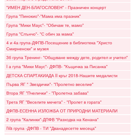
"ИМЕН ДЕН-БЛАГОСЛОВЕН" - Празничен концерт
Група "Пинокио"-"Мама има празник"
Група "Мики Маус"- "Обичам те, мамо"
Група "Слънчо"- "С обич за мама"
4 и 4а група-ДФПВ-Посещение в библиотека "Христо
Смирненски" и музея
3б група Тренинг- "Общуване между дете, родител и учител"
I а гупа "Мики Маус"- ДФПВ- "Къщичка за Писанка"
ДЕТСКА СПАРТАКИАДА II кръг 2018-Нашите медалисти
Първа ЯГ " Звездички"- "Пролетно веселие"
Втора ЯГ "Пчелички" - "Пролетна забава"
Трета ЯГ "Веселите мечета" - "Пролет в гората"
ДФПВ-ЕСЕННА ИЗЛОЖБА ОТ ПРИРОДНИ МАТЕРИАЛИ
2 група "Калинки"-ДПФВ "Разходка на Кенана"
IVa група -ДФПВ - ТИ "Дванадесетте месеца"