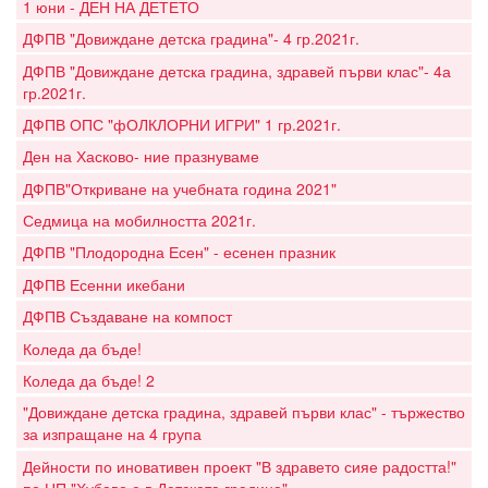
1 юни - ДЕН НА ДЕТЕТО
ДФПВ "Довиждане детска градина"- 4 гр.2021г.
ДФПВ "Довиждане детска градина, здравей първи клас"- 4а
гр.2021г.
ДФПВ ОПС "фОЛКЛОРНИ ИГРИ" 1 гр.2021г.
Ден на Хасково- ние празнуваме
ДФПВ"Откриване на учебната година 2021"
Седмица на мобилността 2021г.
ДФПВ "Плодородна Есен" - есенен празник
ДФПВ Есенни икебани
ДФПВ Създаване на компост
Коледа да бъде!
Коледа да бъде! 2
"Довиждане детска градина, здравей първи клас" - тържество
за изпращане на 4 група
Дейности по иновативен проект "В здравето сияе радостта!"
по НП "Хубаво е в Детската градина"