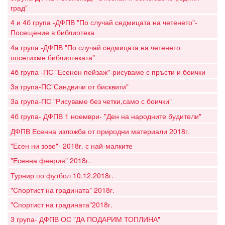
град"
4 и 4б група -ДФПВ "По случай седмицата на четенето"-
Посещение в библиотека
4а група -ДФПВ "По случай седмицата на четенето
посетихме библиотеката"
4б група -ПС "Есенен пейзаж"-рисуваме с пръсти и боички
3а група-ПС"Сандвичи от бисквити"
3а група-ПС "Рисуваме без четки,само с боички"
4б група- ДФПВ 1 ноември- "Ден на народните будители"
ДФПВ Есенна изложба от природни материали 2018г.
"Есен ни зове"- 2018г. с най-малките
"Есенна феерия" 2018г.
Турнир по футбол 10.12.2018г.
"Спортист на градината" 2018г.
"Спортист на градината"2018г.
3 група- ДФПВ ОС "ДА ПОДАРИМ ТОПЛИНА"