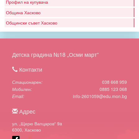
Профил на купувача
Община Хасково
Общински съвет Хасково
Детска градина №18 „Осми март“
Контакти
Стационарен
038 668 959
Мобилен
0885 123 068
Email
info-2601059@edu.mon.bg
Адрес
ул. „Щерю Вапцаров“ 9a
6300, Хасково