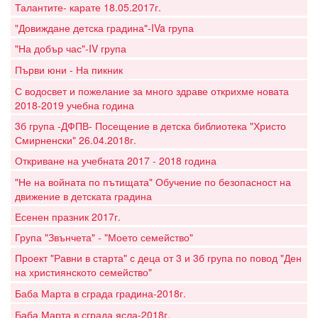
Талантите- карате 18.05.2017г.
"Довиждане детска градина"-IVa група
"На добър час"-IV група
Първи юни - На пикник
С водосвет и пожелание за много здраве открихме новата
2018-2019 учебна година
3б група -ДФПВ- Посещение в детска библиотека "Христо
Смирненски" 26.04.2018г.
Откриване на учебната 2017 - 2018 година
"Не на войната по пътищата" Обучение по безопасност на
движение в детската градина
Есенен празник 2017г.
Група "Звънчета" - "Моето семейство"
Проект "Равни в старта" с деца от 3 и 3б група по повод "Ден
на християнското семейство"
Баба Марта в сграда градина-2018г.
Баба Марта в сграда ясла-2018г.