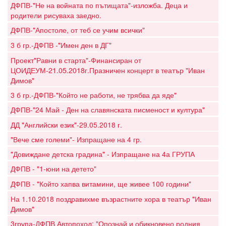
ДФПВ-"Не на войната по пътищата"-изложба. Деца и
родители рисуваха заедно.
ДФПВ-"Апостоле, от теб се учим всички"
3 б гр.-ДФПВ -"Имен ден в ДГ"
Проект"Равни в старта"-Финансиран от
ЦОИДЕУМ-21.05.2018г.Празничен концерт в театър "Иван
Димов"
3 б гр.-ДФПВ-"Който не работи, не трябва да яде"
ДФПВ-"24 Май - Ден на славянската писменост и култура"
ДД "Английски език"-29.05.2018 г.
"Вече сме големи"- Изпращане на 4 гр.
"Довиждане детска градина" - Изпращане на 4а ГРУПА
ДФПВ - "1-юни на детето"
ДФПВ - "Който хапва витамини, ще живее 100 години"
На 1.10.2018 поздравихме възрастните хора в театър "Иван
Димов"
3група-ДФПВ Автопоход: "Опознай и обикновено родния