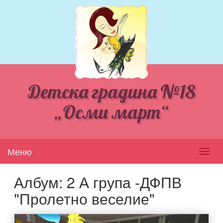
Детска градина №18
„Осми март“
Меню
Toggl
navig
Албум: 2 А група -ДФПВ
"Пролетно веселие"