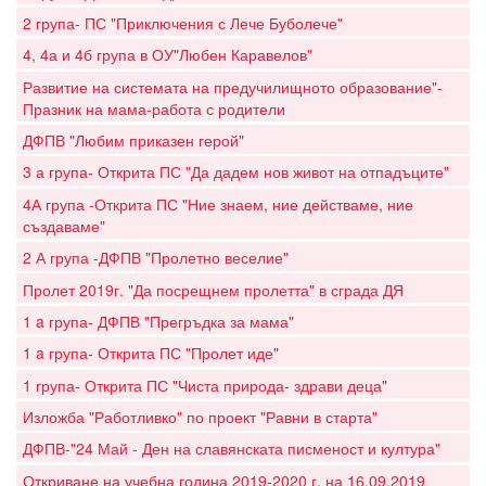
2 група- ПС "Приключения с Лече Буболече"
4, 4а и 4б група в ОУ"Любен Каравелов"
Развитие на системата на предучилищното образование"-
Празник на мама-работа с родители
ДФПВ "Любим приказен герой"
3 а група- Открита ПС "Да дадем нов живот на отпадъците"
4А група -Открита ПС "Ние знаем, ние действаме, ние
създаваме"
2 А група -ДФПВ "Пролетно веселие"
Пролет 2019г. "Да посрещнем пролетта" в сграда ДЯ
1 a група- ДФПВ "Прегръдка за мама"
1 a група- Открита ПС "Пролет иде"
1 група- Открита ПС "Чиста природа- здрави деца"
Изложба "Работливко" по проект "Равни в старта"
ДФПВ-"24 Май - Ден на славянската писменост и култура"
Откриване на учебна година 2019-2020 г. на 16.09.2019