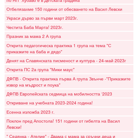
Отбелязахме 150 години от обесването на Васил Левски
Украси дърво за първи март 2023г.
Честита Баба Марта! 2023г.
Празник за мама 2 А група
Открита педагогическа практика 1 група на тема "С
приказките на баба и дядо"
Денят на Славянската писменост и култура - 24-май 2023г
Открита ПС 2а група "Мики маус"
ДФПВ - Открита практика първа А група Звънче -"Приказките
извор на мъдрост и поука"
ДФПВ Европейската седмица на мобилността ‘2023
Откриване на учебната 2023-2024 година!
Есенна изложба 2023 г.
Поклон пред Апостола! 151 години от гибелта на Васил
Левски!
" Седянка - Ателие" - Двама с мама за сръчни деца и