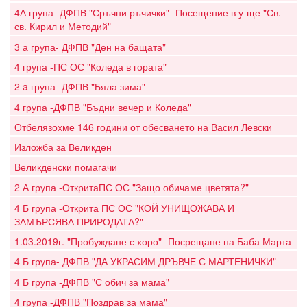
4А група -ДФПВ "Сръчни ръчички"- Посещение в у-ще "Св.
св. Кирил и Методий"
3 а група- ДФПВ "Ден на бащата"
4 група -ПС ОС "Коледа в гората"
2 a група- ДФПВ "Бяла зима"
4 група -ДФПВ "Бъдни вечер и Коледа"
Отбелязохме 146 години от обесването на Васил Левски
Изложба за Великден
Великденски помагачи
2 А група -ОткритаПС ОС "Защо обичаме цветята?"
4 Б група -Открита ПС ОС "КОЙ УНИЩОЖАВА И
ЗАМЪРСЯВА ПРИРОДАТА?"
1.03.2019г. "Пробуждане с хоро"- Посрещане на Баба Марта
4 Б група- ДФПВ "ДА УКРАСИМ ДРЪВЧЕ С МАРТЕНИЧКИ"
4 Б група -ДФПВ "С обич за мама"
4 група -ДФПВ "Поздрав за мама"