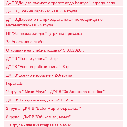
ДФПВ"Децата очакват с трепет дядо Коледа"- сграда ясла
ДФПВ „Есенна картина“ - ПГ 3 а група
ДФПВ„Даровете на природата наши помощници по
математика“- ПГ -4 група
НП"Успяваме заедно"- утринна приказка
За Апостола с любов
Откриване на учебна година-15.09.2020г.
ДФПВ "Есен е дошла" - 2 гр
ДФПВ "Есенна работилница"- 3 гр
ДФПВ"Есенно изобилие"- 2-А група
Гората.Бг
"4 група " Мики Маус" - ДФПВ "За Апостола с любов"
ДФПВ"Народните мъдрости" ПГ-3 а
2 група - ДФПВ "Баба Марта бързала..."
2 група - ДФПВ "Обичам те, мамо"
1 а група -ДФПВ"Поздрав за мама"