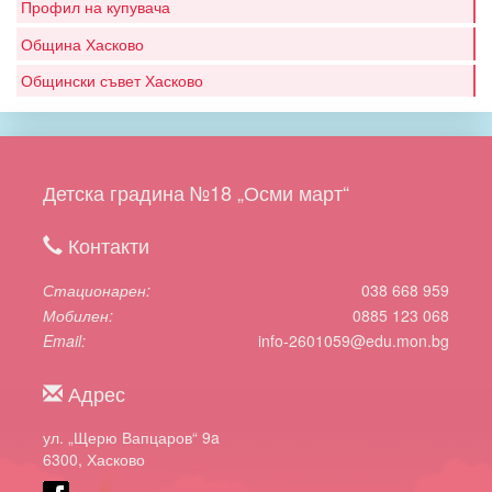
Профил на купувача
Община Хасково
Общински съвет Хасково
Детска градина №18 „Осми март“
Контакти
Стационарен
038 668 959
Мобилен
0885 123 068
Email
info-2601059@edu.mon.bg
Адрес
ул. „Щерю Вапцаров“ 9a
6300, Хасково