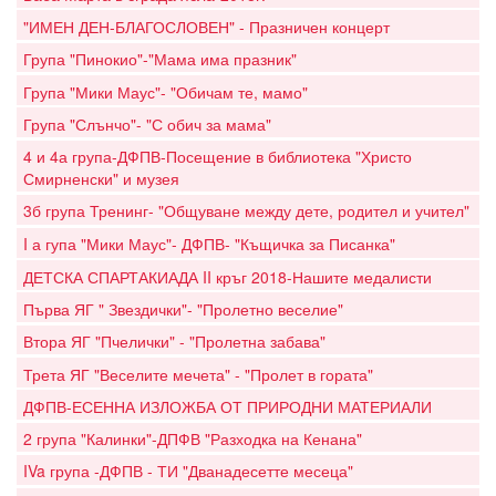
"ИМЕН ДЕН-БЛАГОСЛОВЕН" - Празничен концерт
Група "Пинокио"-"Мама има празник"
Група "Мики Маус"- "Обичам те, мамо"
Група "Слънчо"- "С обич за мама"
4 и 4а група-ДФПВ-Посещение в библиотека "Христо
Смирненски" и музея
3б група Тренинг- "Общуване между дете, родител и учител"
I а гупа "Мики Маус"- ДФПВ- "Къщичка за Писанка"
ДЕТСКА СПАРТАКИАДА II кръг 2018-Нашите медалисти
Първа ЯГ " Звездички"- "Пролетно веселие"
Втора ЯГ "Пчелички" - "Пролетна забава"
Трета ЯГ "Веселите мечета" - "Пролет в гората"
ДФПВ-ЕСЕННА ИЗЛОЖБА ОТ ПРИРОДНИ МАТЕРИАЛИ
2 група "Калинки"-ДПФВ "Разходка на Кенана"
IVa група -ДФПВ - ТИ "Дванадесетте месеца"