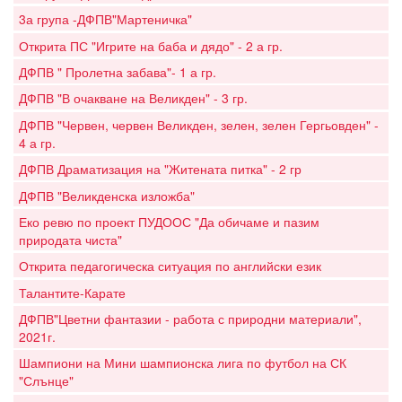
3а група -ДФПВ"Мартеничка"
Открита ПС "Игрите на баба и дядо" - 2 а гр.
ДФПВ " Пролетна забава"- 1 а гр.
ДФПВ "В очакване на Великден" - 3 гр.
ДФПВ "Червен, червен Великден, зелен, зелен Гергьовден" -
4 а гр.
ДФПВ Драматизация на "Житената питка" - 2 гр
ДФПВ "Великденска изложба"
Еко ревю по проект ПУДООС "Да обичаме и пазим
природата чиста"
Открита педагогическа ситуация по английски език
Талантите-Карате
ДФПВ"Цветни фантазии - работа с природни материали",
2021г.
Шампиони на Мини шампионска лига по футбол на СК
"Слънце"