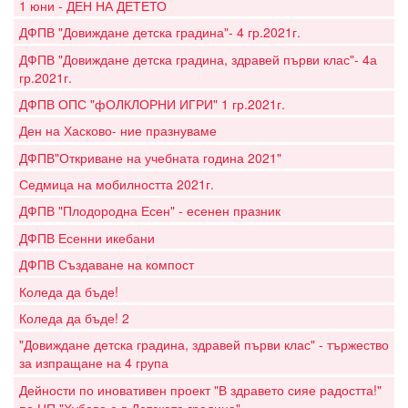
1 юни - ДЕН НА ДЕТЕТО
ДФПВ "Довиждане детска градина"- 4 гр.2021г.
ДФПВ "Довиждане детска градина, здравей първи клас"- 4а
гр.2021г.
ДФПВ ОПС "фОЛКЛОРНИ ИГРИ" 1 гр.2021г.
Ден на Хасково- ние празнуваме
ДФПВ"Откриване на учебната година 2021"
Седмица на мобилността 2021г.
ДФПВ "Плодородна Есен" - есенен празник
ДФПВ Есенни икебани
ДФПВ Създаване на компост
Коледа да бъде!
Коледа да бъде! 2
"Довиждане детска градина, здравей първи клас" - тържество
за изпращане на 4 група
Дейности по иновативен проект "В здравето сияе радостта!"
по НП "Хубаво е в Детската градина"