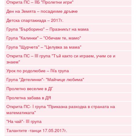
Открита ПС – IIБ "Пролетни игри"
Ден на Земята – посадихме дръвче
Детска спартакиада – 2017г.
Група "Бърборино" – Празникът на мама
Група "Калинки" – "Обичам те, мамо"
Група "Щурчета" – "Целувка за мама"
Открита ПС – III група "Тъй както си играем, учим се и
знаем"
Урок по родолюбие – IVа група
Група "Детелинки"- "Майчице любима"
Пролетно веселие в ДГ
Пролетна забава в ДЯ
Открита ПС- I група "Приказна разходка в страната на
математиката"
"На чай"- III група
Талантите -танци 17.05.2017г.