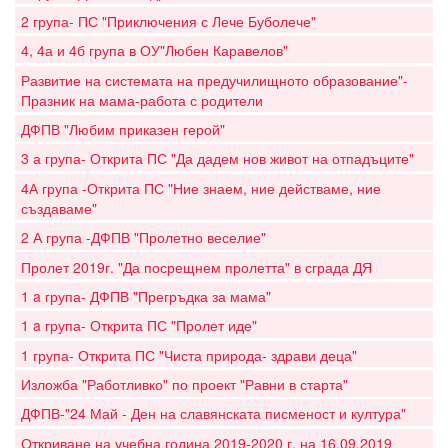
2 група- ПС "Приключения с Лече Буболече"
4, 4а и 4б група в ОУ"Любен Каравелов"
Развитие на системата на предучилищното образование"-
Празник на мама-работа с родители
ДФПВ "Любим приказен герой"
3 а група- Открита ПС "Да дадем нов живот на отпадъците"
4А група -Открита ПС "Ние знаем, ние действаме, ние
създаваме"
2 А група -ДФПВ "Пролетно веселие"
Пролет 2019г. "Да посрещнем пролетта" в сграда ДЯ
1 a група- ДФПВ "Прегръдка за мама"
1 a група- Открита ПС "Пролет иде"
1 група- Открита ПС "Чиста природа- здрави деца"
Изложба "Работливко" по проект "Равни в старта"
ДФПВ-"24 Май - Ден на славянската писменост и култура"
Откриване на учебна година 2019-2020 г. на 16.09.2019