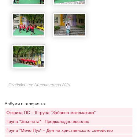
Създаден на: 24 септември 2021
Албуми в галерията:
Открита ПС – II група "Забавна математика"
Група "Звънчета"– Предколедно веселие
Група "Мечо Пух" – Ден на християнското семейство