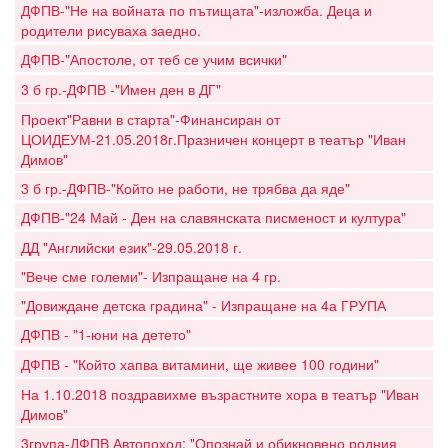
ДФПВ-"Не на войната по пътищата"-изложба. Деца и
родители рисуваха заедно.
ДФПВ-"Апостоле, от теб се учим всички"
3 б гр.-ДФПВ -"Имен ден в ДГ"
Проект"Равни в старта"-Финансиран от
ЦОИДЕУМ-21.05.2018г.Празничен концерт в театър "Иван
Димов"
3 б гр.-ДФПВ-"Който не работи, не трябва да яде"
ДФПВ-"24 Май - Ден на славянската писменост и култура"
ДД "Английски език"-29.05.2018 г.
"Вече сме големи"- Изпращане на 4 гр.
"Довиждане детска градина" - Изпращане на 4а ГРУПА
ДФПВ - "1-юни на детето"
ДФПВ - "Който хапва витамини, ще живее 100 години"
На 1.10.2018 поздравихме възрастните хора в театър "Иван
Димов"
3група-ДФПВ Автопоход: "Опознай и обикновено родния