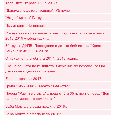
Талантите- карате 18.05.2017г.
"Довиждане детска градина"-IVa група
"На добър час"-IV група
Първи юни - На пикник
С водосвет и пожелание за много здраве открихме новата
2018-2019 учебна година
3б група -ДФПВ- Посещение в детска библиотека "Христо
Смирненски" 26.04.2018г.
Откриване на учебната 2017 - 2018 година
"Не на войната по пътищата" Обучение по безопасност на
движение в детската градина
Есенен празник 2017г.
Група "Звънчета" - "Моето семейство"
Проект "Равни в старта" с деца от 3 и 3б група по повод "Ден
на християнското семейство"
Баба Марта в сграда градина-2018г.
Баба Марта в сграда ясла-2018г.