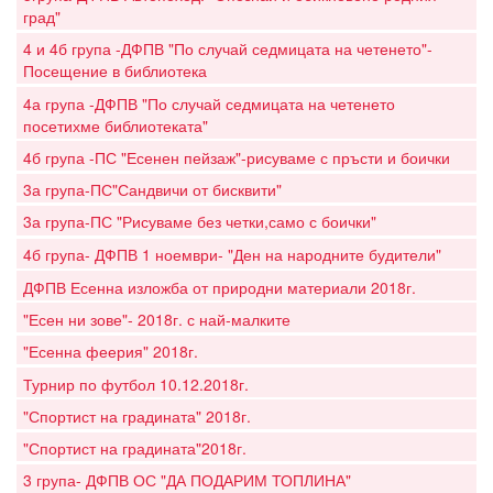
град"
4 и 4б група -ДФПВ "По случай седмицата на четенето"-
Посещение в библиотека
4а група -ДФПВ "По случай седмицата на четенето
посетихме библиотеката"
4б група -ПС "Есенен пейзаж"-рисуваме с пръсти и боички
3а група-ПС"Сандвичи от бисквити"
3а група-ПС "Рисуваме без четки,само с боички"
4б група- ДФПВ 1 ноември- "Ден на народните будители"
ДФПВ Есенна изложба от природни материали 2018г.
"Есен ни зове"- 2018г. с най-малките
"Есенна феерия" 2018г.
Турнир по футбол 10.12.2018г.
"Спортист на градината" 2018г.
"Спортист на градината"2018г.
3 група- ДФПВ ОС "ДА ПОДАРИМ ТОПЛИНА"