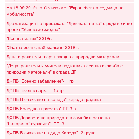
На 18.09.2019г. отбелязохме: "Европейската седмица на
мобилността"
Драматизация на приказката "Дядовата питка" с родители по
проект "Успяваме заедно"
"Есенна магия" 2019г.
"Златна есен с най-малките"2019 г.
Деца и родители творят заедно с природни материали
"Деца, родители и учители подготвиха есенна изложба с
природни материали" в сграда ДГ
ДФПВ "Есенно забавление"- 1 гр.
ДФПВ "Есен в парка" - 1а гр
ДФПВ"В очакване на Коледа"- сграда градина
ДФПВ"Коледно тържество" ПГ-3 а
ДФПВ"Даровете на природата в самобитността на
българина“ сурвачка"- ПГ -3
ДФПВ"В очакване на дядо Коледа"- 2 група