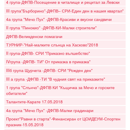
4 група-ДФПВ-Посещение в читалище и рецитал за Левски
III група"Бърборино"-ДФПВ– СРИ-Един ден в нашия квартал"
4а група "Мечо Пух" -ДФПВ-Красиви и вкусни сандвичи
II група "Пинокио" -ДФПВ-КИ-Малки строители"
ДФПВ-Великденски помагачи
ТУРНИР-"Най-малките слънца на Хасково"2018
II група-ДФПВ- СРИ "Приказно вълшебство"
IVгрупа -ДФПВ- ТИ" От приказка в приказка"
IIIб група Щурчета -ДФПВ- СРИ "Рожден ден"
III а група -ДФПВ -ТИ "В чудния свят на приказките"
1 група "Слънчо"-ДФПВ КИ "Къщичка за Мечо и горските
обитатели"
Талантите-Карате 17.05.2018
4а група "Мечо Пух" -ДФПВ-Малки градинари
Проект"Равни в старта"-Финансиран от ЦОИДЕУМ-Спортен
празник-15.05.2018