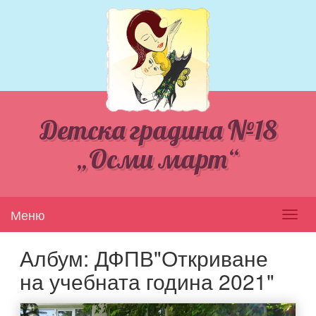
Детска градина №18
„Осми март“
Меню
Toggl
navig
Албум: ДФПВ"Откриване
на учебната година 2021"